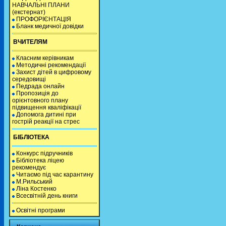
НАВЧАЛЬНІ ПЛАНИ
(екстернат)
ПРОФОРІЄНТАЦІЯ
Бланк медичної довідки
ВЧИТЕЛЯМ
Класним керівникам
Методичні рекомендації
Захист дітей в цифровому
середовищі
Педрада онлайн
Пропозиція до
орієнтовного плану
підвищення кваліфікації
Допомога дитині при
гострій реакції на стрес
БІБЛІОТЕКА
Конкурс підручників
Бібліотека ліцею
рекомендує
Читаємо під час карантину
М.Рильський
Ліна Костенко
Всесвітній день книги
Освітні програми