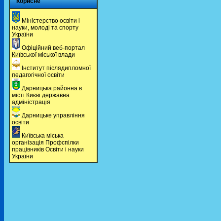
Корисне
Мiнiстерство освiти і
науки, молоді та спорту
України
Офіційний веб-портал
Київської міської влади
Інститут післядипломної
педагогічної освіти
Дарницька районна в
місті Києві державна
адміністрація
Дарницьке управління
освіти
Київська міська
організація Профспілки
працівників Освіти і науки
України