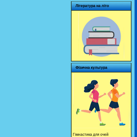
Література на літо
Фізична культура
Гімнастика для очей