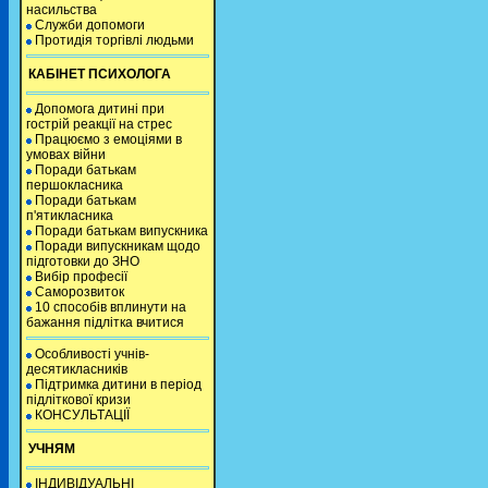
насильства
Служби допомоги
Протидія торгівлі людьми
КАБІНЕТ ПСИХОЛОГА
Допомога дитині при
гострій реакції на стрес
Працюємо з емоціями в
умовах війни
Поради батькам
першокласника
Поради батькам
п'ятикласника
Поради батькам випускника
Поради випускникам щодо
підготовки до ЗНО
Вибір професії
Саморозвиток
10 способів вплинути на
бажання підлітка вчитися
Особливості учнів-
десятикласників
Підтримка дитини в період
підліткової кризи
КОНСУЛЬТАЦІЇ
УЧНЯМ
ІНДИВІДУАЛЬНІ