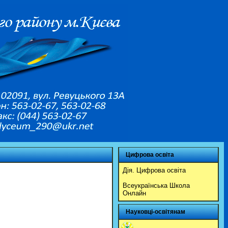
Цифрова освіта
Дія. Цифрова освіта
Всеукраїнська Школа
Онлайн
Науковці-освітянам