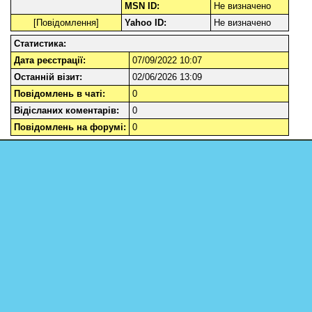
MSN ID:
Не визначено
[
Повідомлення
]
Yahoo ID:
Не визначено
Статистика:
Дата реєстрації:
07/09/2022 10:07
Останній візит:
02/06/2026 13:09
Повідомлень в чаті:
0
Відісланих коментарів:
0
Повідомлень на форумі:
0