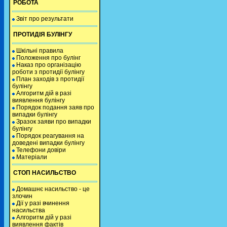
РОБОТА
Звіт про результати
ПРОТИДІЯ БУЛІНГУ
Шкільні правила
Положення про булінг
Наказ про організацію
роботи з протидії булінгу
План заходів з протидії
булінгу
Алгоритм дій в разі
виявлення булінгу
Порядок подання заяв про
випадки булінгу
Зразок заяви про випадки
булінгу
Порядок реагування на
доведені випадки булінгу
Телефони довіри
Матеріали
СТОП НАСИЛЬСТВО
Домашнє насильство - це
злочин
Дії у разі вчинення
насильства
Алгоритм дій у разі
виявлення фактів