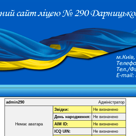
admin290
Адміністратор
Звідки:
Не визначено
День народження:
Не визначено
Немає аватара
AIM ID:
Не визначено
ICQ UIN:
Не визначено