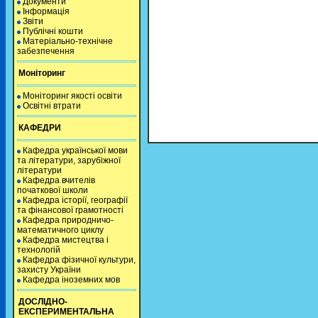
Документи
Інформація
Звіти
Публічні кошти
Матеріально-технічне
забезпечення
Моніторинг
Моніторинг якості освіти
Освітні втрати
КАФЕДРИ
Кафедра української мови
та літератури, зарубіжної
літератури
Кафедра вчителів
початкової школи
Кафедра історії, географії
та фінансової грамотності
Кафедра природничо-
математичного циклу
Кафедра мистецтва і
технологій
Кафедра фізичної культури,
захисту України
Кафедра іноземних мов
ДОСЛІДНО-
ЕКСПЕРИМЕНТАЛЬНА