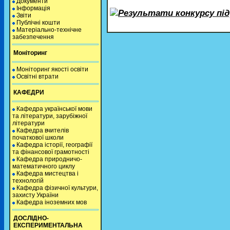
Документи
Інформація
Результати конкурсу підр
Звіти
Публічні кошти
Матеріально-технічне
забезпечення
Моніторинг
Моніторинг якості освіти
Освітні втрати
КАФЕДРИ
Кафедра української мови
та літератури, зарубіжної
літератури
Кафедра вчителів
початкової школи
Кафедра історії, географії
та фінансової грамотності
Кафедра природничо-
математичного циклу
Кафедра мистецтва і
технологій
Кафедра фізичної культури,
захисту України
Кафедра іноземних мов
ДОСЛІДНО-
ЕКСПЕРИМЕНТАЛЬНА