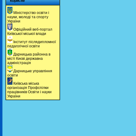
Корисне
Мiнiстерство освiти і
науки, молоді та спорту
України
Офіційний веб-портал
Київської міської влади
Інститут післядипломної
педагогічної освіти
Дарницька районна в
місті Києві державна
адміністрація
Дарницьке управління
освіти
Київська міська
організація Профспілки
працівників Освіти і науки
України