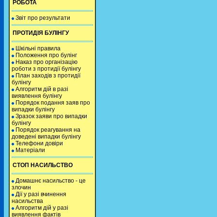
РОБОТА
Звіт про результати
ПРОТИДІЯ БУЛІНГУ
Шкільні правила
Положення про булінг
Наказ про організацію
роботи з протидії булінгу
План заходів з протидії
булінгу
Алгоритм дій в разі
виявлення булінгу
Порядок подання заяв про
випадки булінгу
Зразок заяви про випадки
булінгу
Порядок реагування на
доведені випадки булінгу
Телефони довіри
Матеріали
СТОП НАСИЛЬСТВО
Домашнє насильство - це
злочин
Дії у разі вчинення
насильства
Алгоритм дій у разі
виявлення фактів