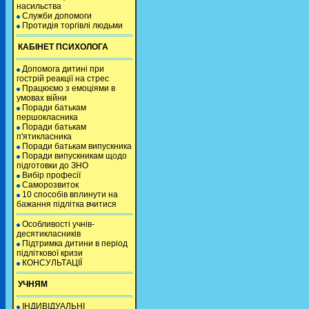
насильства
Служби допомоги
Протидія торгівлі людьми
КАБІНЕТ ПСИХОЛОГА
Допомога дитині при
гострій реакції на стрес
Працюємо з емоціями в
умовах війни
Поради батькам
першокласника
Поради батькам
п'ятикласника
Поради батькам випускника
Поради випускникам щодо
підготовки до ЗНО
Вибір професії
Саморозвиток
10 способів вплинути на
бажання підлітка вчитися
Особливості учнів-
десятикласників
Підтримка дитини в період
підліткової кризи
КОНСУЛЬТАЦІЇ
УЧНЯМ
ІНДИВІДУАЛЬНІ