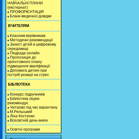
НАВЧАЛЬНІ ПЛАНИ
(екстернат)
ПРОФОРІЄНТАЦІЯ
Бланк медичної довідки
ВЧИТЕЛЯМ
Класним керівникам
Методичні рекомендації
Захист дітей в цифровому
середовищі
Педрада онлайн
Пропозиція до
орієнтовного плану
підвищення кваліфікації
Допомога дитині при
гострій реакції на стрес
БІБЛІОТЕКА
Конкурс підручників
Бібліотека ліцею
рекомендує
Читаємо під час карантину
М.Рильський
Ліна Костенко
Всесвітній день книги
Освітні програми